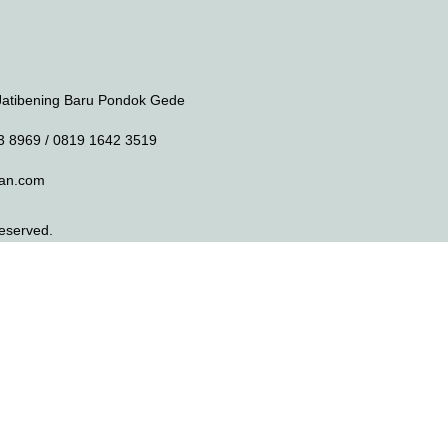
Jatibening Baru Pondok Gede
3 8969 / 0819 1642 3519
an.com
Reserved.