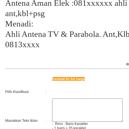
Antena Aman Elek :081xxxxxx ahli 
ant,kbl+psg
Menadi:
Ahli Antena TV & Parabola. Ant,Klb
0813xxxx
P
Kembali Ke list harga
Pilih Klasifikasi
:
Masukkan Teks Iklan
:
- Rinci :
Baris
Karakter
- 1 baris = 35 karakter