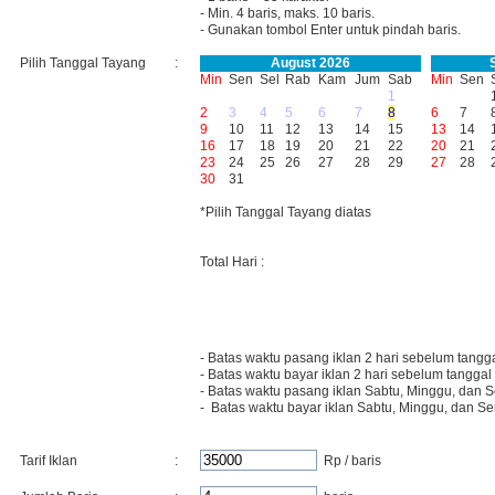
- Min. 4 baris, maks. 10 baris.
- Gunakan tombol Enter untuk pindah baris.
Pilih Tanggal Tayang
:
August 2026
Min
Sen
Sel
Rab
Kam
Jum
Sab
Min
Sen
1
2
3
4
5
6
7
8
6
7
9
10
11
12
13
14
15
13
14
16
17
18
19
20
21
22
20
21
23
24
25
26
27
28
29
27
28
30
31
*Pilih Tanggal Tayang diatas
Total Hari :
- Batas waktu pasang iklan 2 hari sebelum tangg
- Batas waktu bayar iklan 2 hari sebelum tanggal
- Batas waktu pasang iklan Sabtu, Minggu, dan S
- Batas waktu bayar iklan Sabtu, Minggu, dan Se
Tarif Iklan
:
Rp / baris