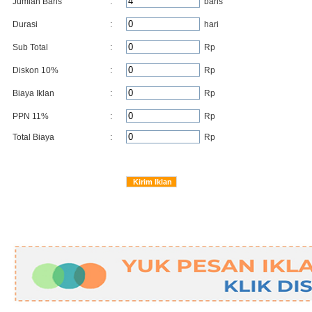
Jumlah Baris
:
baris
Durasi
:
hari
Sub Total
:
Rp
Diskon
10
%
:
Rp
Biaya Iklan
:
Rp
PPN 11%
:
Rp
Total Biaya
:
Rp