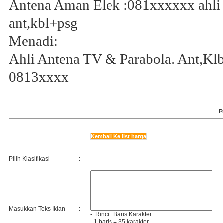
Antena Aman Elek :081xxxxxx ahli 
ant,kbl+psg
Menadi:
Ahli Antena TV & Parabola. Ant,Klb
0813xxxx
P
Kembali Ke list harga
Pilih Klasifikasi
:
Masukkan Teks Iklan
:
- Rinci :
Baris
Karakter
- 1 baris = 35 karakter