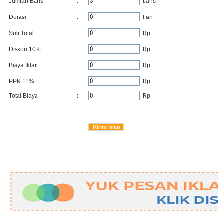
Jumlah Baris
:
baris
Durasi
:
hari
Sub Total
:
Rp
Diskon
10
%
:
Rp
Biaya Iklan
:
Rp
PPN 11%
:
Rp
Total Biaya
:
Rp