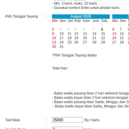
- Min. 3 baris, maks. 10 baris.
- Gunakan tombol Enter untuk pindah baris.
Pilih Tanggal Tayang
:
August 2026
Min
Sen
Sel
Rab
Kam
Jum
Sab
Min
Sen
1
2
3
4
5
6
7
8
6
7
9
10
11
12
13
14
15
13
14
16
17
18
19
20
21
22
20
21
23
24
25
26
27
28
29
27
28
30
31
*Pilih Tanggal Tayang diatas
Total Hari :
- Batas waktu pasang iklan 2 hari sebelum tangg
- Batas waktu bayar iklan 2 hari sebelum tanggal
- Batas waktu pasang iklan Sabtu, Minggu, dan S
- Batas waktu bayar iklan Sabtu, Minggu, dan Se
Tarif Iklan
:
Rp / baris