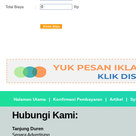
Total Biaya
:
Rp
Halaman Utama
|
Konfirmasi Pembayaran
|
Artikel
|
Sy
Hubungi Kami:
Tanjung Duren
Segara Advertising