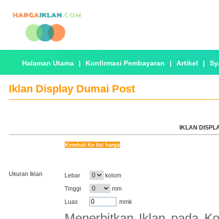
Halaman Utama
|
Konfirmasi Pembayaran
|
Artikel
|
Sy
Iklan Display Dumai Post
IKLAN DISPLA
Kembali Ke list harga
Ukuran Iklan
Lebar
kolom
Tinggi
mm
Luas
mmk
Menerbitkan Iklan pada Ko