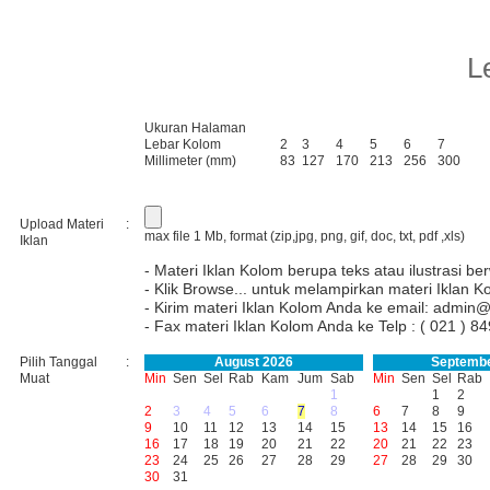
L
Ukuran Halaman
Lebar Kolom
2
3
4
5
6
7
Millimeter (mm)
83
127
170
213
256
300
Upload Materi
:
max file 1 Mb, format (zip,jpg, png, gif, doc, txt, pdf ,xls)
Iklan
- Materi Iklan Kolom berupa teks atau ilustrasi be
- Klik Browse... untuk melampirkan materi Iklan K
- Kirim materi Iklan Kolom Anda ke email:
admin@
- Fax materi Iklan Kolom Anda ke Telp : ( 021 )
Pilih Tanggal
:
August 2026
Septembe
Muat
Min
Sen
Sel
Rab
Kam
Jum
Sab
Min
Sen
Sel
Rab
1
1
2
2
3
4
5
6
7
8
6
7
8
9
9
10
11
12
13
14
15
13
14
15
16
16
17
18
19
20
21
22
20
21
22
23
23
24
25
26
27
28
29
27
28
29
30
30
31