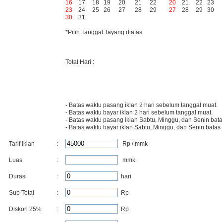
16
17
18
19
20
21
22
20
21
22
23
23
24
25
26
27
28
29
27
28
29
30
30
31
*Pilih Tanggal Tayang diatas
Total Hari :
- Batas waktu pasang iklan 2 hari sebelum tanggal muat.
- Batas waktu bayar iklan 2 hari sebelum tanggal muat.
- Batas waktu pasang iklan Sabtu, Minggu, dan Senin bata
- Batas waktu bayar iklan Sabtu, Minggu, dan Senin batas
Tarif Iklan
:
Rp / mmk
Luas
:
mmk
Durasi
:
hari
Sub Total
:
Rp
Diskon
25
%
:
Rp