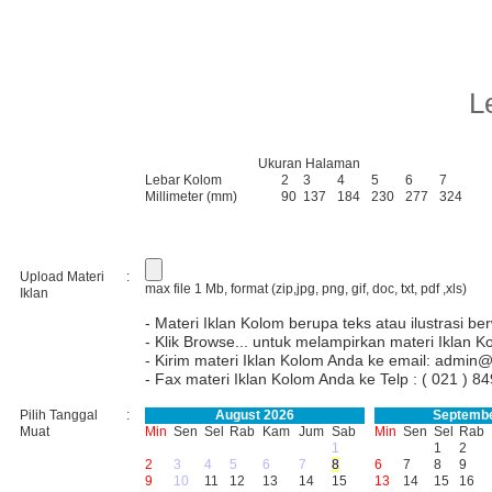
L
Ukuran Halaman
Lebar Kolom
2
3
4
5
6
7
Millimeter (mm)
90
137
184
230
277
324
Upload Materi
:
max file 1 Mb, format (zip,jpg, png, gif, doc, txt, pdf ,xls)
Iklan
- Materi Iklan Kolom berupa teks atau ilustrasi be
- Klik Browse... untuk melampirkan materi Iklan K
- Kirim materi Iklan Kolom Anda ke email:
admin@
- Fax materi Iklan Kolom Anda ke Telp : ( 021 )
Pilih Tanggal
:
August 2026
Septembe
Muat
Min
Sen
Sel
Rab
Kam
Jum
Sab
Min
Sen
Sel
Rab
1
1
2
2
3
4
5
6
7
8
6
7
8
9
9
10
11
12
13
14
15
13
14
15
16