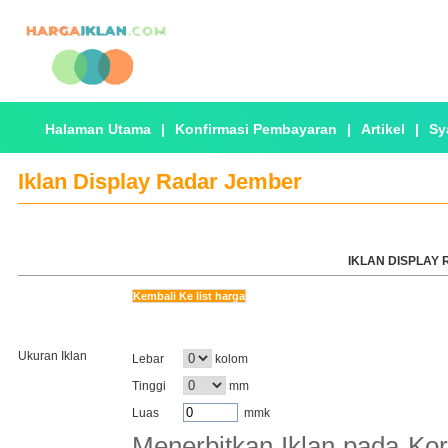
Halaman Utama
|
Konfirmasi Pembayaran
|
Artikel
|
Sy
Iklan Display Radar Jember
IKLAN DISPLAY 
Kembali Ke list harga
Ukuran Iklan
Lebar
kolom
Tinggi
mm
Luas
mmk
Menerbitkan Iklan pada Kor