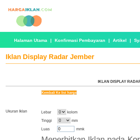
Halaman Utama
|
Konfirmasi Pembayaran
|
Artikel
|
Sy
Iklan Display Radar Jember
IKLAN DISPLAY RADAR
Kembali Ke list harga
Ukuran Iklan
Lebar
kolom
Tinggi
mm
Luas
mmk
Menerbitkan Iklan pada Kor