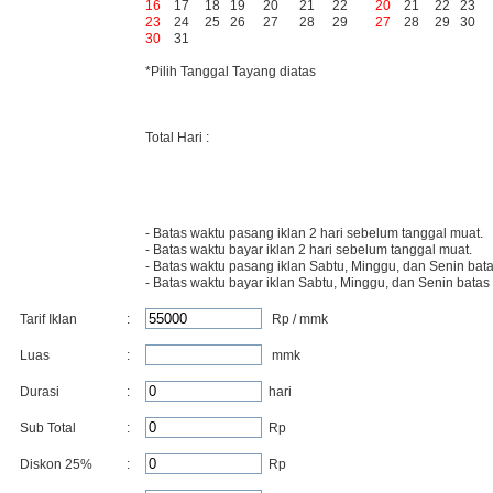
16
17
18
19
20
21
22
20
21
22
23
23
24
25
26
27
28
29
27
28
29
30
30
31
*Pilih Tanggal Tayang diatas
Total Hari :
- Batas waktu pasang iklan 2 hari sebelum tanggal muat.
- Batas waktu bayar iklan 2 hari sebelum tanggal muat.
- Batas waktu pasang iklan Sabtu, Minggu, dan Senin bata
- Batas waktu bayar iklan Sabtu, Minggu, dan Senin batas
Tarif Iklan
:
Rp / mmk
Luas
:
mmk
Durasi
:
hari
Sub Total
:
Rp
Diskon
25
%
:
Rp