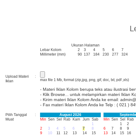
L
Ukuran Halaman
Lebar Kolom
2
3
4
5
6
7
Millimeter (mm)
90
137
184
230
277
324
Upload Materi
:
max file 1 Mb, format (zip,jpg, png, gif, doc, txt, pdf ,xls)
Iklan
- Materi Iklan Kolom berupa teks atau ilustrasi be
- Klik Browse... untuk melampirkan materi Iklan K
- Kirim materi Iklan Kolom Anda ke email:
admin@
- Fax materi Iklan Kolom Anda ke Telp : ( 021 )
Pilih Tanggal
:
August 2026
Septembe
Muat
Min
Sen
Sel
Rab
Kam
Jum
Sab
Min
Sen
Sel
Rab
1
1
2
2
3
4
5
6
7
8
6
7
8
9
9
10
11
12
13
14
15
13
14
15
16