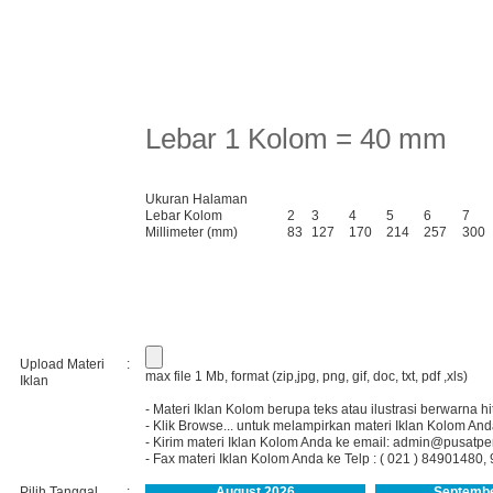
Lebar 1 Kolom = 40 mm
Ukuran Halaman
Lebar Kolom
2
3
4
5
6
7
Millimeter (mm)
83
127
170
214
257
300
Upload Materi
:
max file 1 Mb, format (zip,jpg, png, gif, doc, txt, pdf ,xls)
Iklan
- Materi Iklan Kolom berupa teks atau ilustrasi berwarna hi
- Klik Browse... untuk melampirkan materi Iklan Kolom And
- Kirim materi Iklan Kolom Anda ke email:
admin@pusatpe
- Fax materi Iklan Kolom Anda ke Telp : ( 021 ) 8490148
Pilih Tanggal
:
August 2026
Septembe