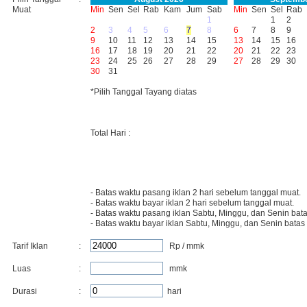
Muat
Min
Sen
Sel
Rab
Kam
Jum
Sab
Min
Sen
Sel
Rab
1
1
2
2
3
4
5
6
7
8
6
7
8
9
9
10
11
12
13
14
15
13
14
15
16
16
17
18
19
20
21
22
20
21
22
23
23
24
25
26
27
28
29
27
28
29
30
30
31
*Pilih Tanggal Tayang diatas
Total Hari :
- Batas waktu pasang iklan 2 hari sebelum tanggal muat.
- Batas waktu bayar iklan 2 hari sebelum tanggal muat.
- Batas waktu pasang iklan Sabtu, Minggu, dan Senin bata
- Batas waktu bayar iklan Sabtu, Minggu, dan Senin batas
Tarif Iklan
:
Rp / mmk
Luas
:
mmk
Durasi
:
hari