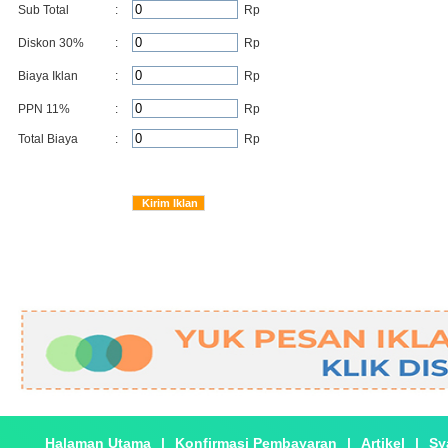
Sub Total
:
Rp
Diskon
30
%
:
Rp
Biaya Iklan
:
Rp
PPN 11%
:
Rp
Total Biaya
:
Rp
Halaman Utama
|
Konfirmasi Pembayaran
|
Artikel
|
Sy