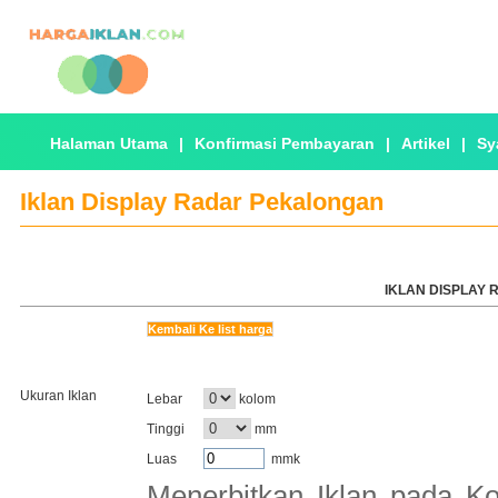
Halaman Utama
|
Konfirmasi Pembayaran
|
Artikel
|
Sy
Iklan Display Radar Pekalongan
IKLAN DISPLAY
Kembali Ke list harga
Ukuran Iklan
Lebar
kolom
Tinggi
mm
Luas
mmk
Menerbitkan Iklan pada Ko