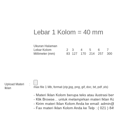
Lebar 1 Kolom = 40 mm
Ukuran Halaman
Lebar Kolom
2
3
4
5
6
7
Millimeter (mm)
83
127
170
214
257
300
Upload Materi
:
max file 1 Mb, format (zip,jpg, png, gif, doc, txt, pdf ,xls)
Iklan
- Materi Iklan Kolom berupa teks atau ilustrasi be
- Klik Browse... untuk melampirkan materi Iklan K
- Kirim materi Iklan Kolom Anda ke email:
admin@
- Fax materi Iklan Kolom Anda ke Telp : ( 021 )