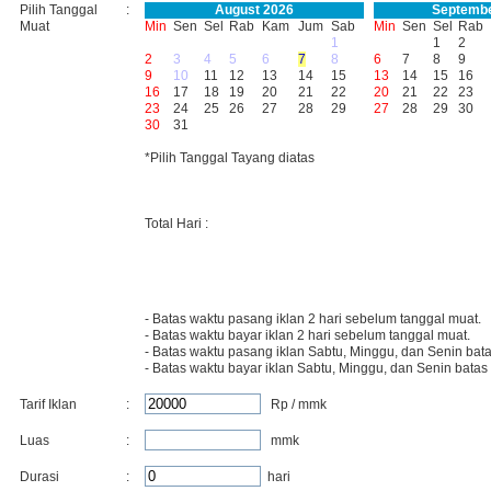
Pilih Tanggal
:
August 2026
Septembe
Muat
Min
Sen
Sel
Rab
Kam
Jum
Sab
Min
Sen
Sel
Rab
1
1
2
2
3
4
5
6
7
8
6
7
8
9
9
10
11
12
13
14
15
13
14
15
16
16
17
18
19
20
21
22
20
21
22
23
23
24
25
26
27
28
29
27
28
29
30
30
31
*Pilih Tanggal Tayang diatas
Total Hari :
- Batas waktu pasang iklan 2 hari sebelum tanggal muat.
- Batas waktu bayar iklan 2 hari sebelum tanggal muat.
- Batas waktu pasang iklan Sabtu, Minggu, dan Senin bata
- Batas waktu bayar iklan Sabtu, Minggu, dan Senin batas
Tarif Iklan
:
Rp / mmk
Luas
:
mmk
Durasi
:
hari