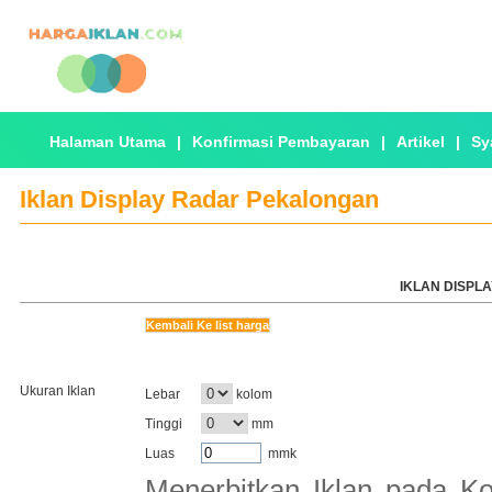
Halaman Utama
|
Konfirmasi Pembayaran
|
Artikel
|
Sy
Iklan Display Radar Pekalongan
IKLAN DISPL
Kembali Ke list harga
Ukuran Iklan
Lebar
kolom
Tinggi
mm
Luas
mmk
Menerbitkan Iklan pada Ko