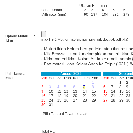
Ukuran Halaman
Lebar Kolom
2
3
4
5
6
Millimeter (mm)
90
137
184
231
278
Upload Materi
:
max file 1 Mb, format (zip,jpg, png, gif, doc, txt, pdf ,xls)
Iklan
- Materi Iklan Kolom berupa teks atau ilustrasi b
- Klik Browse... untuk melampirkan materi Iklan
- Kirim materi Iklan Kolom Anda ke email:
admin
- Fax materi Iklan Kolom Anda ke Telp : ( 021 
Pilih Tanggal
:
August 2026
Septemb
Muat
Min
Sen
Sel
Rab
Kam
Jum
Sab
Min
Sen
Sel
Rab
1
1
2
2
3
4
5
6
7
8
6
7
8
9
9
10
11
12
13
14
15
13
14
15
16
16
17
18
19
20
21
22
20
21
22
23
23
24
25
26
27
28
29
27
28
29
30
30
31
*Pilih Tanggal Tayang diatas
Total Hari :