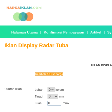
Halaman Utama
|
Konfirmasi Pembayaran
|
Artikel
|
Sy
Iklan Display Radar Tuba
IKLAN DISPLA
Kembali Ke list harga
Ukuran Iklan
Lebar
kolom
Tinggi
mm
Luas
mmk