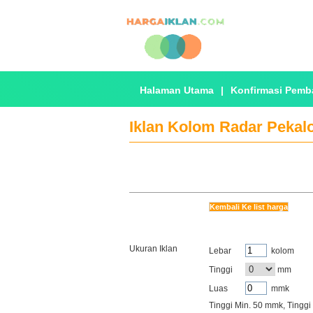
Halaman Utama
|
Konfirmasi Pemb
Iklan Kolom Radar Pekal
Kembali Ke list harga
Ukuran Iklan
Lebar
kolom
Tinggi
mm
Luas
mmk
Tinggi Min.
50
mmk, Tinggi