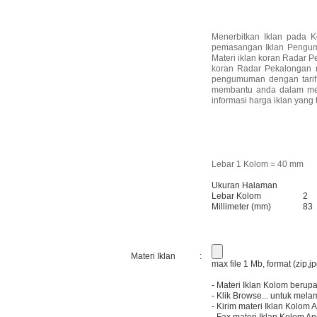
Menerbitkan Iklan pada K
pemasangan Iklan Pengumum
Materi iklan koran Radar P
koran Radar Pekalongan m
pengumuman dengan tarif 
membantu anda dalam med
informasi harga iklan yang 
Lebar 1 Kolom = 40 mm
Ukuran Halaman
Lebar Kolom
2
Millimeter (mm)
83
Materi Iklan
:
max file 1 Mb, format (zip,jpg,
- Materi Iklan Kolom berupa 
- Klik Browse... untuk mela
- Kirim materi Iklan Kolom 