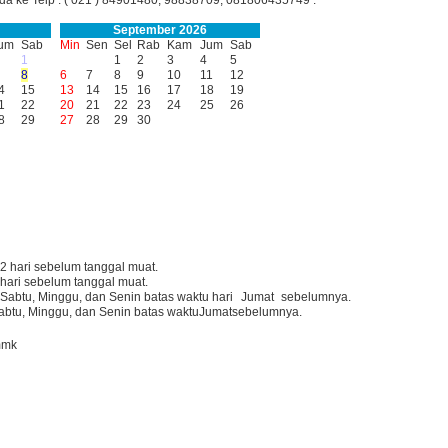
nda ke Telp : ( 021 ) 84901480, 98838709, 081806435749 .
September 2026
um
Sab
Min
Sen
Sel
Rab
Kam
Jum
Sab
1
1
2
3
4
5
8
6
7
8
9
10
11
12
4
15
13
14
15
16
17
18
19
1
22
20
21
22
23
24
25
26
8
29
27
28
29
30
 2 hari sebelum tanggal muat.
 hari sebelum tanggal muat.
 Sabtu, Minggu, dan Senin batas waktu hari
Jumat
sebelumnya.
Sabtu, Minggu, dan Senin batas waktu
Jumat
sebelumnya.
mmk