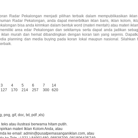
oran Radar Pekalongan menjadi pilihan terbaik dalam mempublikasikan ikla
an Radar Pekalongan, anda dapat menerbitkan iklan baris, iklan kolom, iklan 
ekalongan bisa anda kirimkan dalam bentuk word (materi mentah) atau materi iklan
emiliki area edar Pekalongan dan sekitarnya serta dapat anda jadikan sebag
iklan murah dan hemat dibandingkan dengan koran lain yang sejenis. Dapatkan
ia planning dan media buying pada koran lokal maupun nasional. Silahkan 
terbaik.
3
4
5
6
7
14
127
170
214
257
300
620
 png, gif, doc, txt, pdf ,xls)
teks atau ilustrasi berwarna hitam putih.
mpirkan materi Iklan Kolom Anda, atau
Anda ke email:
admin@pusatpemasanganiklan.com
, atau