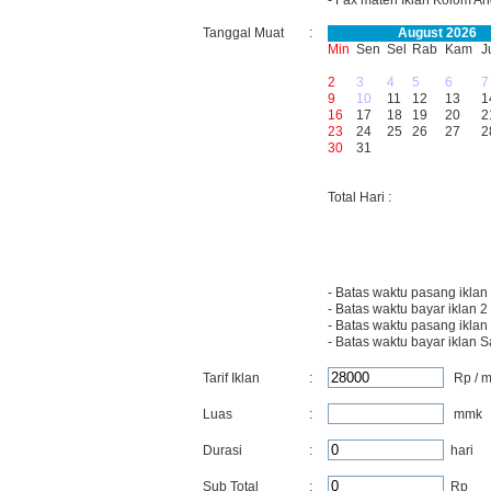
- Fax materi Iklan Kolom A
Tanggal Muat
:
August 2026
Min
Sen
Sel
Rab
Kam
J
2
3
4
5
6
7
9
10
11
12
13
1
16
17
18
19
20
2
23
24
25
26
27
2
30
31
Total Hari :
- Batas waktu pasang iklan
- Batas waktu bayar iklan 2
- Batas waktu pasang iklan
- Batas waktu bayar iklan 
Tarif Iklan
:
Rp / 
Luas
:
mmk
Durasi
:
hari
Sub Total
:
Rp